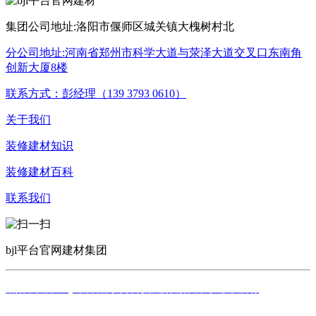
集团公司地址:洛阳市偃师区城关镇大槐树村北
分公司地址:河南省郑州市科学大道与荥泽大道交叉口东南角
创新大厦8楼
联系方式：彭经理（139 3793 0610）
关于我们
装修建材知识
装修建材百科
联系我们
bjl平台官网建材集团
洛阳市偃师区bjl平台官网综合利用建材有限公司 版权所有