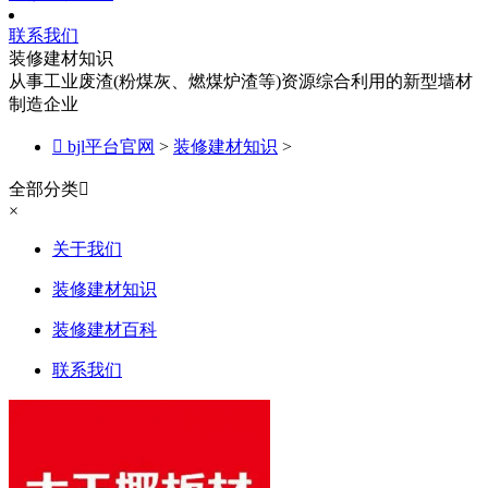
联系我们
装修建材知识
从事工业废渣(粉煤灰、燃煤炉渣等)资源综合利用的新型墙材
制造企业

bjl平台官网
>
装修建材知识
>
全部分类

×
关于我们
装修建材知识
装修建材百科
联系我们