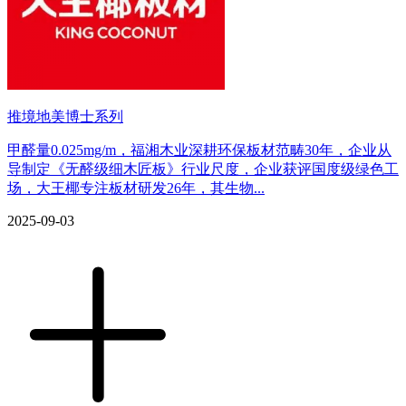
推境地美博士系列
甲醛量0.025mg/m，福湘木业深耕环保板材范畴30年，企业从
导制定《无醛级细木匠板》行业尺度，企业获评国度级绿色工
场，大王椰专注板材研发26年，其生物...
2025-09-03