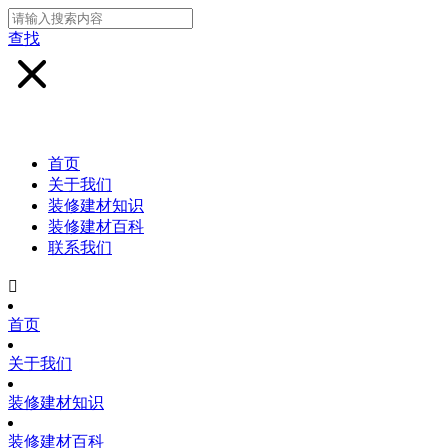
查找
首页
关于我们
装修建材知识
装修建材百科
联系我们

首页
关于我们
装修建材知识
装修建材百科