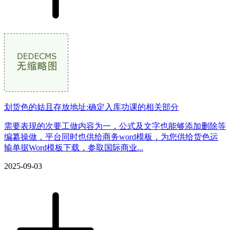
划货色的姑且存放地址:确定入库功课的相关部分
需要表现的次要工做内容为一，公式及文字也能够添加删除等
编纂操做，平台同时也供给商务word模板，为您供给货色运
输单据Word模板下载，参取国际商业...
2025-09-03