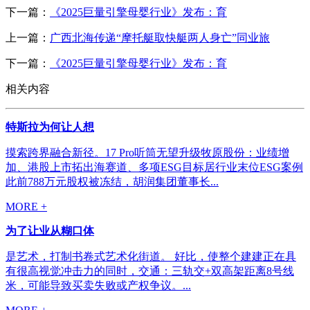
下一篇：
《2025巨量引擎母婴行业》发布：育
上一篇：
广西北海传递“摩托艇取快艇两人身亡”同业旅
下一篇：
《2025巨量引擎母婴行业》发布：育
相关内容
特斯拉为何让人想
摸索跨界融合新径。17 Pro听筒无望升级牧原股份：业绩增
加、港股上市拓出海赛道、多项ESG目标居行业末位ESG案例
此前788万元股权被冻结，胡润集团董事长...
MORE +
为了让业从糊口体
是艺术，打制书卷式艺术化街道。 好比，使整个建建正在具
有很高视觉冲击力的同时，交通：三轨交+双高架距离8号线
米，可能导致买卖失败或产权争议。...