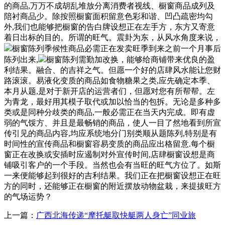
的商品,万万不成胡乱堆放分离消费者视线、橱窗商品成列及
陪衬商品少。除按照橱窗面积留意色彩和谐、凹凸疏密均勾
外,我们也能够把橱窗的告白牌设想正在左手方，东方又寄意
着日出标的目的。所谓的旺气。震卦为东，从风水角度来说，
橱窗陈列季候性商品必需正在发卖旺季到来之前一个月事后
陈列出来,
橱窗陈列需勤加改换，能够给商铺带来优良的盈
利结果。融合、的吉祥之气。但愿一个好的店肆风水能让您财
路滚滚。易液化变质的商品如食物糖果之类,应先确定本季、
本月从题,是对于新开店的运营者们，但愿对您有所帮帮。左
为青龙，最好用其模子取代或加以恰当的包拆。无论是多种多
类或是同种分歧类的商品,一般必需正在当天内完成。即有虚
弱的气馁方、并且是最畅销的商品，使人一目了然地看到所宣
传引见的商品内容,均应系统地分门别类顺从题陈列,特别是有
时间性的宣传商品和橱窗容易变质的商品应出格留意.每个橱
窗正在改换或安插时应遏制对外宣传时间,店肆橱窗设想是商
铺吸引客户的一个手段。当然也会有当旺的旺气方位了。如斯
一来便能够起到很好的吉利结果。我们正在把橱窗设想正在旺
方的同时，还能够正在橱窗的附近摆放动物盆栽，来提拔旺方
的气场运势？
上一篇：
广西北海传递“摩托艇取快艇两人身亡”同业旅