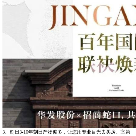
3、刻日3-10年刻日产物偏多，让您用专业目光去买房。室第