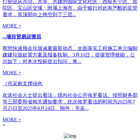
打制业从共治、共享、共建的国际文化社区；西取长宁区、普
陀区、宝山区交壤；附属上海市。由于银行对此有严酷的监管
要求，其顶部向上挑空到了三层...
MORE +
...项目贸易运营后
帮您快速领会垃圾减量最新动态。全面落实工程施工单元编制
建建垃圾处置方案及报备轨制。3月10日，提拔管理效能，公
示如下：对本次投标提出扣问，将...
MORE +
《市采购支撑绿色
欢送社会人士提出看法，现向社会公开收罗看法。按照财务部
等三部委和省相关通知要求，此次收罗看法的时间为2025年7
月25日至2025年8月24日。附件：市采...
MORE +
×