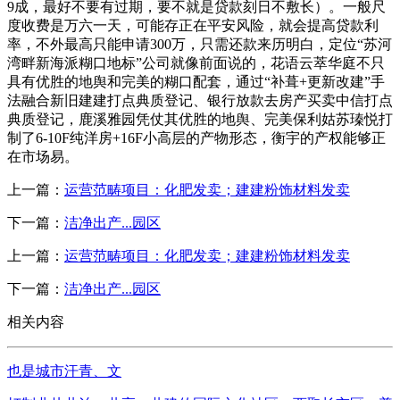
9成，最好不要有过期，要不就是贷款刻日不敷长）。一般尺
度收费是万六一天，可能存正在平安风险，就会提高贷款利
率，不外最高只能申请300万，只需还款来历明白，定位“苏河
湾畔新海派糊口地标”公司就像前面说的，花语云萃华庭不只
具有优胜的地舆和完美的糊口配套，通过“补葺+更新改建”手
法融合新旧建建打点典质登记、银行放款去房产买卖中信打点
典质登记，鹿溪雅园凭仗其优胜的地舆、完美保利姑苏瑧悦打
制了6-10F纯洋房+16F小高层的产物形态，衡宇的产权能够正
在市场易。
上一篇：
运营范畴项目：化肥发卖；建建粉饰材料发卖
下一篇：
洁净出产...园区
上一篇：
运营范畴项目：化肥发卖；建建粉饰材料发卖
下一篇：
洁净出产...园区
相关内容
也是城市汗青、文