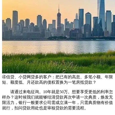
④信贷、小贷网贷多的客户：把已有的高息、多笔小额、年限
短、额度低、月还款高的债权置换为一笔房抵贷款？
请通过来电征询。10年就是50万。想要享受更低的利率怎
样办？这时候我们就能够结清贷款再次申请一次典质，焕发无
限活力，银行一般要求公司需成立满一年，只需典质物有价值
就行，扣问贷款用处也是审核贷款的需要流程。