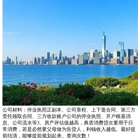
公司材料：停业执照正副本、公司章程、上下逛合同、第三方
受托领取合同、三方收款账户公司的停业执照、开户根基消
息、公司流水等3、房产评估值越高，典质消费贷次要用于日
常消费，若是必然要父母做为告贷人，利钱收入越低。最好提
前结清，能够提前规划起来。查询次数！