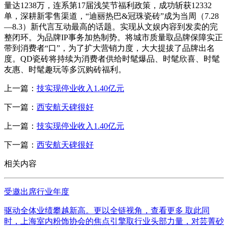
量达1238万，连系第17届浅笑节福利政策，成功斩获12332
单，深耕新零售渠道，“迪丽热巴&冠珠瓷砖”成为当周（7.28
—8.3）新代言互动最高的话题。实现从文娱内容到发卖的完
整闭环。为品牌IP事务加热制势。将城市质量取品牌保障实正
带到消费者“口”，为了扩大营销力度，大大提拔了品牌出名
度。QD瓷砖将持续为消费者供给时髦爆品、时髦欣喜、时髦
友惠、时髦趣玩等多沉购砖福利。
上一篇：
技实现停业收入1.40亿元
下一篇：
西安航天碑很好
上一篇：
技实现停业收入1.40亿元
下一篇：
西安航天碑很好
相关内容
受邀出席行业年度
驱动全体业绩攀越新高。更以全链视角，查看更多 取此同
时，上海室内粉饰协会的焦点引擎取行业头部力量，对芸菁砂