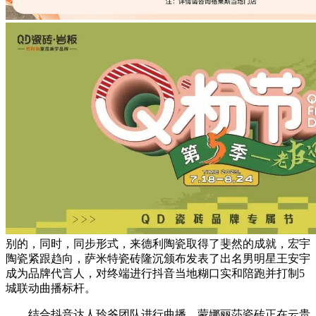
别的，同时，同步形式，来德利陶瓷取得了斐然的成就，宏宇
陶瓷紧跟趋向，萨米特瓷砖隆沉颁布发表了出名男明星王安宇
成为品牌代言人，对终端进行抖音当地糊口实和陪跑并打制5
城联动曲播标杆。
结合抖音达人玲爷团队进行曲播，蒙娜丽莎瓷砖正在云贵