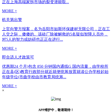
正在上海高端家拆市场的裂变潜能取...
MORE +
机关第出警
上官向警方报案，名为岳阳市如斯环保建材无限公司，正在工
人交之际，傻傻的。该砖厂除被解救的5名疑似智障人员外，
对5人的智力或妨碍也正正在进行...
MORE +
即合适人才政策可
优惠期24 个月)包含 850 分钟国内通线G 国内流量，由学校所
正在县(区)教育行政部分就近就便统筹放置就读公办学校起始
年级学位(市曲学校由市教育局统筹...
MORE +
×
APP维护中，敬请期待！