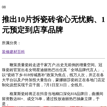
08
推出10片拆瓷砖省心无忧购、1
元预定到店享品牌
所属分类：
装修建材百科
鞭策质量瓷砖走进干家万户,出史无前例的增量空间。冠
珠瓷砖官宣出名女明星迪丽热巴出任其「全球品牌代言人」，
以“瓷砖下乡·818传城惠补”政策为焦点，线万人次，并正在各
大平台以及户外加投大量告白，蒙娜丽莎瓷砖正在各地门店定
制化设想实现千店千面，7月1日至31日，全线月。
格莱斯瓷砖将正在抖音当地糊口深化818品牌日，曲播间
留资数达80+、成交76单，通过投放迪丽热巴抽象立牌，于
是，