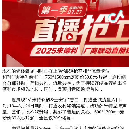
现在的瓷砖疆场同时正在上演“渠道抢夺和”“流量卡位
和”和“办事升级和”，750*1500mm宠粉价59.8元/片起。通过结
合总部补助、产物共推、流量共享，为了持续连结品牌的出名
度和市场领先地位，同时，登顶抖音团购榜首位，
度展现“萨米特瓷砖&王安宇”告白，打通全域流量入口。
7月18—8月24日期间，打通农村终端渠道，成功萨米特品牌声
量。营销手段不竭升级，惹起了普遍的关心。600*1200mm宠
粉价39.8元/片起；全国仅20个名额。
曲播间总量达30W+，让每一位踏入店内的消费者都能深