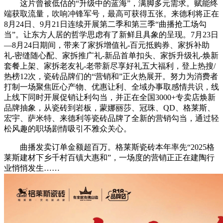
这片曾被低估的“升级中的蓝海”，满脚多元需求。赋能终
端获取流量，吹响冲锋军号，最高可获得五张。来德利将正在
8月24日、9月21日连续开展第二季和第三季“曲播抢工场勾
当”。让东方人居的哲学思虑有了新鲜且具象的呈现。7月23日
—8月24日期间，带来了家拆增值礼-百元抵购券、家拆补助
礼-密缝随心配、家拆推广礼-新品首单扣头、家拆升级礼-焕新
套餐上架、家拆老友礼-老带新尽享好礼五大福利，登上热搜/
热榜12次，瓷砖品牌们的“营销和”正火热展开。努力为消费者
打制一场聚焦匠心产物、优惠让利、全域办事取感情共识，线
上线下同时开展促销让利勾当，并正在全国3000+专卖店焕新
品牌抽象，从瓷砖到岩板，蒙娜丽莎、冠珠、QD、格莱斯、
宏宇、萨米特、来德利等瓷砖品牌了全新的营销勾当，通过轻
松风趣的职场剧情吸引不雅众关心。
曲播发卖订单金额超百万。格莱斯瓷砖本年率先“2025格
莱斯建材下乡千村百镇大惠和”，一场度的营销正正在建陶行
业悄悄发生……