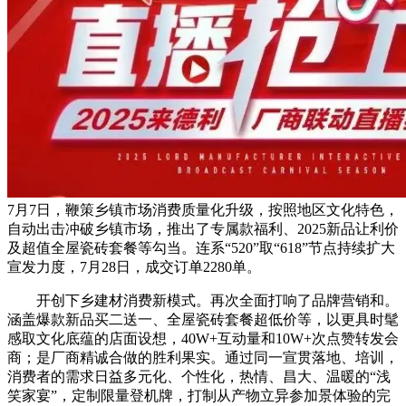
7月7日，鞭策乡镇市场消费质量化升级，按照地区文化特色，
自动出击冲破乡镇市场，推出了专属款福利、2025新品让利价
及超值全屋瓷砖套餐等勾当。连系“520”取“618”节点持续扩大
宣发力度，7月28日，成交订单2280单。
开创下乡建材消费新模式。再次全面打响了品牌营销和。
涵盖爆款新品买二送一、全屋瓷砖套餐超低价等，以更具时髦
感取文化底蕴的店面设想，40W+互动量和10W+次点赞转发会
商；是厂商精诚合做的胜利果实。通过同一宣贯落地、培训，
消费者的需求日益多元化、个性化，热情、昌大、温暖的“浅
笑家宴”，定制限量登机牌，打制从产物立异参加景体验的完