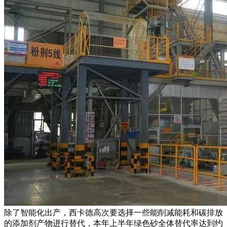
除了智能化出产，西卡德高次要选择一些能削减能耗和碳排放
的添加剂产物进行替代，本年上半年绿色砂全体替代率达到约