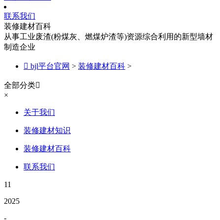
联系我们
装修建材百科
从事工业废渣(粉煤灰、燃煤炉渣等)资源综合利用的新型墙材
制造企业

bjl平台官网
>
装修建材百科
>
全部分类

×
关于我们
装修建材知识
装修建材百科
联系我们
11
2025
-