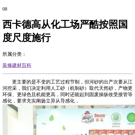
08
西卡德高从化工场严酷按照国
度尺度施行
所属分类：
装修建材百科
更主要的是不变的工艺过程节制，但河砂的出产次要从江
河挖采，我们决定利用人工砂（机制砂）取代天然砂，产物更
环保、更绿色且机能更高，同时还能起到固废操纵收受接管等
感化，要求充实阐扬立异从导感化，