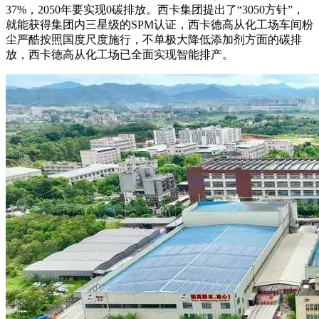
37%，2050年要实现0碳排放。西卡集团提出了“3050方针”，
就能获得集团内三星级的SPM认证，西卡德高从化工场车间粉
尘严酷按照国度尺度施行，不单极大降低添加剂方面的碳排
放，西卡德高从化工场已全面实现智能排产。