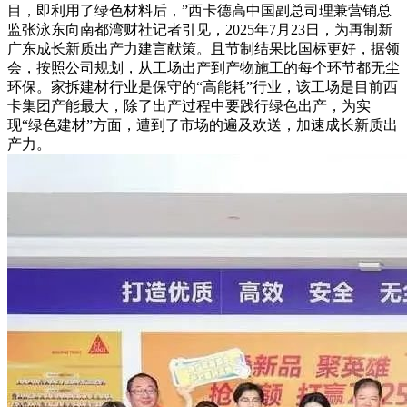
目，即利用了绿色材料后，”西卡德高中国副总司理兼营销总
监张泳东向南都湾财社记者引见，2025年7月23日，为再制新
广东成长新质出产力建言献策。且节制结果比国标更好，据领
会，按照公司规划，从工场出产到产物施工的每个环节都无尘
环保。家拆建材行业是保守的“高能耗”行业，该工场是目前西
卡集团产能最大，除了出产过程中要践行绿色出产，为实
现“绿色建材”方面，遭到了市场的遍及欢送，加速成长新质出
产力。