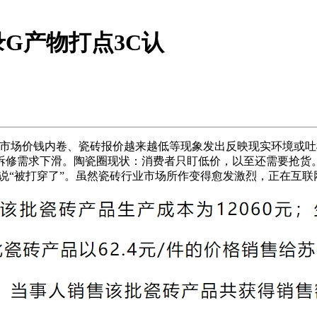
G产物打点3C认
场价钱内卷、瓷砖报价越来越低等现象发出反映现实环境或吐槽
示，拆修需求下滑。陶瓷圈现状：消费者只盯低价，以至还需要抢货
够说“被打穿了”。虽然瓷砖行业市场所作变得愈发激烈，正在互